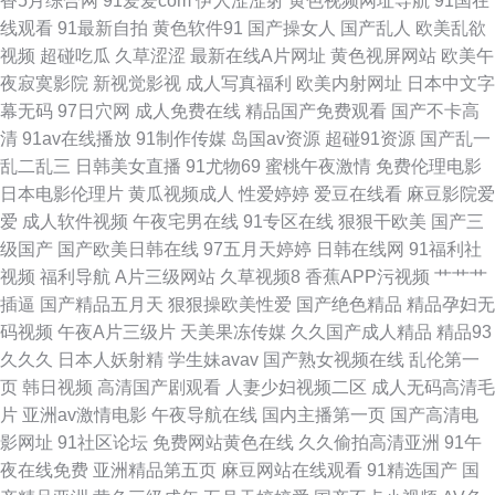
香5月综合网
91爱爱com
伊人涩涩射
黄色视频网址导航
91国在
后入 伪娘自慰 91作爱 国产天天干天天色 欧美色中色5 亚洲另类小说欧美 A
线观看
91最新自拍
黄色软件91
国产操女人
国产乱人
欧美乱欲
视频
超碰吃瓜
久草涩涩
最新在线A片网址
黄色视屏网站
欧美午
片人妖 黑丝黄色片 丝袜颜射AV网 WWW鎿糀V 黄色片网站 日本一道久久 最
夜寂寞影院
新视觉影视
成人写真福利
欧美内射网址
日本中文字
幕无码
97日穴网
成人免费在线
精品国产免费观看
国产不卡高
新av岛国网址 超碰人摸 久久精品看国产 色色一本道 91青娱夫妻 国产av夜夜
清
91av在线播放
91制作传媒
岛国av资源
超碰91资源
国产乱一
乱二乱三
日韩美女直播
91尤物69
蜜桃午夜激情
免费伦理电影
日本黄色短视频
日本电影伦理片
黄瓜视频成人
性爱婷婷
爱豆在线看
麻豆影院爱
爱
成人软件视频
午夜宅男在线
91专区在线
狠狠干欧美
国产三
级国产
国产欧美日韩在线
97五月天婷婷
日韩在线网
91福利社
视频
福利导航
A片三级网站
久草视频8
香蕉APP污视频
艹艹艹
插逼
国产精品五月天
狠狠操欧美性爱
国产绝色精品
精品孕妇无
码视频
午夜A片三级片
天美果冻传媒
久久国产成人精品
精品93
久久久
日本人妖射精
学生妹avav
国产熟女视频在线
乱伦第一
页
韩日视频
高清国产剧观看
人妻少妇视频二区
成人无码高清毛
片
亚洲av激情电影
午夜导航在线
国内主播第一页
国产高清电
影网址
91社区论坛
免费网站黄色在线
久久偷拍高清亚洲
91午
夜在线免费
亚洲精品第五页
麻豆网站在线观看
91精选国产
国