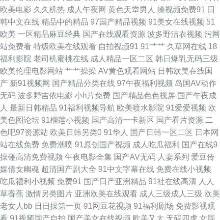
碰97在线观 国产视频网站 蜜桃成熟网站 日韩专区第一页 亚洲天堂免费视频
欧美电影
久久机热
成人午夜网
黄色天堂男人
操视频免费91
日
韩中文在线
精品中的精品
97国产精品视频
91美女在线视频
51
91色色 超碰凹凸 激情四虎 欧美福利中出 色色干新网 亚洲男人天堂网 91偷
欧美
一区精品麻豆经典
国产在线观看资源
波多野洁衣视频
污网
站免费看
特级欧美在线观看
自拍视频91
91艹艹
久草网在线
18
拍在线 福利五区 九一麻豆TV 欧美下面网站内射 色资源97 自拍超碰天天看
福利影院
老司机蜜桃在线
成人精品一区二区
韩日爆乳无码三级
欧美伦理电影网站
艹艹操操
AV黄色观看网站
日韩欧美在线国
97狼友基地 成人自拍超碰 韩日激情av 欧美ⅤA 日韩艹逼 影音先锋激情都市
产
新91视频网
国产精品分类在线
97午夜福利视频
岛国AV动作
无码
波多野吉依电影
小h片免费
国产精品色色视屏
国产午夜成
97人人操人人 成人综合剧场 激情草草 欧美剧在线观看 日韩无码av网站 亚洲
人
最新日韩精品
91福利视频导航
欧美喷水影院
91爱爱视频
欧
美色图论坛
91榴莲小视频
国产高清一卡新区
国产看片资源
二
天堂免费 91少女被入 操碰97 国产精品迷奸 美女扣屄内射 日屄视频国产 香
色吧97资源站
欧美日韩另类0
91华人
国产日韩一区二区
日本网
站在线免费
免费潮喷
91原创国产视频
成人吃瓜福利
国产在线9
蕉视频网页版 91视频导航 肏屄论坛 国产微拍在线 玖玖精品 日韩黄色AV
操碰高清免费视频
午夜电影全集
国产AV无码
人妻系列
爱豆传
媒倩女幽魂
超清国产剧大全
91中文字幕在线
免费在线小视频
www伊人网 91传mei 国产精品日韩 欧美变态另类在线 深夜浮力视频 97色色
吃瓜福利小视频
免费91
国产日产亚洲精品
91社在线高清
人人
草香蕉
激情另类图片
亚洲欧美在线观看
成人三级成人三级
欧美
欧美性爱 高清91ncn 久草探花 欧美做爱直播 伪娘人妖中文网址 91成年进入
老女人bb
日日操第一页
91网豆花视频
91福利剧场
免费影视观
看
91视频国产自拍
国产美女在线视频
欧美又大
无码四虎
女同