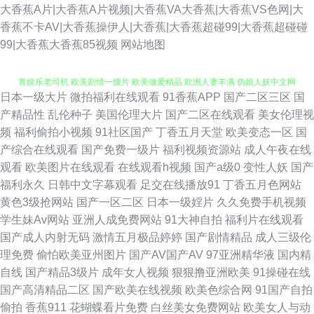
大香蕉A片|大香蕉A片视频|大香蕉VA大香蕉|大香蕉VS色网|大
香蕉不卡AV|大香蕉操伊人|大香蕉|大香蕉超碰99|大香蕉超碰碰
欧美波霸OL 亚州另类10页 影音先锋午夜福利 日本极品午夜剧场 青青操网
99|大香蕉大香蕉85视频
网站地图
青娱乐老司机 欧美剧情一级片 欧美做爱精品 欧洲人妻丰满 伪娘人妖中文网
日本一级大片
微拍福利在线观看
91香蕉APP
国产二区三区
国
址 变态另类AV在线 韩国成a韩国免费 美女漏逼视频 亚洲最大天堂观看 www
产精品性
乱伦种子
美国伦理大片
国产二区在线观看
美女伦理视
频
福利偷拍小视频
91社区国产
丁香五月天堂
欧美变态一区
国
桃色com 国产91在线观看 成人久久免费的 亚洲涩涩网 福利二区 福利社官网
产综合在线观看
国产免费一级片
福利视频资源站
成人午夜在线
观看
欧美图片在线观看
在线观看h视频
国产a级0
变性人妖
国产
92 户外激情露出 欧美风骚A片 日韩二级黄色 日韩有码网站 五月天性福网 天
福利永久
日韩中文字幕观看
足交在线播放91
丁香五月色网站
黄色3级抢网站
国产一区二区
日本一级婬片
久久免费手机视频
天干视频 91华人 99色99 www视频 aaa男人天堂 东京热日韩有码 久久在线
学生妹Av网站
亚洲人成免费网站
91大神自拍
福利片在线观看
国产成人内射无码
激情五月极品婷婷
国产剧情精品
成人三级伦
青青草 青娱乐青草91 日韩艹艹13 亚洲日本视频 超碰九色111 久久精品综合
理免费
偷怕欧美亚州图片
国产AV国产AV
97亚洲精华液
国内精
自线
国产精品3级片
成年女人视频
狠狠撸亚洲欧美
91操碰在线
在线 欧美亚洲日韩成人 91视频人人 最新色片 在线成人a片 天天干视频网 欧
国产高清精品二区
国产欧美在线视频
欧美色综合网
91国产自拍
偷拍
香蕉911
花蝴蝶看片免费
白丝美女免费网站
欧美女人与动