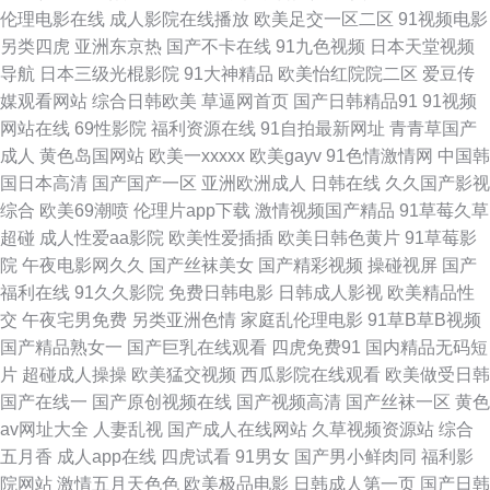
熟妇人妻一区二区 影音AV资源 91人人操人人 超碰97成人在线 国产福利漂漂
伦理电影在线
成人影院在线播放
欧美足交一区二区
91视频电影
另类四虎
亚洲东京热
国产不卡在线
91九色视频
日本天堂视频
网 黄色高清免费网站 久色婷婷网 日本啊v在线 婷婷色播天堂 97超碰在线免
导航
日本三级光棍影院
91大神精品
欧美怡红院院二区
爱豆传
媒观看网站
综合日韩欧美
草逼网首页
国产日韩精品91
91视频
费 成人a在线网观看 激情色色AV网 欧美另类日韩 日本免费高清黄站 亚洲精
网站在线
69性影院
福利资源在线
91自拍最新网址
青青草国产
成人
黄色岛国网站
欧美一xxxxx
欧美gayv
91色情激情网
中国韩
品露脸自拍 91免费链接 www啪啪 豆花成人在线网址 韩国偷拍免费观看 狼
国日本高清
国产国产一区
亚洲欧洲成人
日韩在线
久久国产影视
综合
欧美69潮喷
伦理片app下载
激情视频国产精品
91草莓久草
友久久 日本不卡一三区 先锋资源成人av 91国产人妖 av高清不卡 大香蕉狼友
超碰
成人性爱aa影院
欧美性爱插插
欧美日韩色黄片
91草莓影
院
午夜电影网久久
国产丝袜美女
国产精彩视频
操碰视屏
国产
网 黄色短片合集 蜜芽精品视频 日本黄色大片操逼 天堂Av电影官网 51视频在
福利在线
91久久影院
免费日韩电影
日韩成人影视
欧美精品性
交
午夜宅男免费
另类亚洲色情
家庭乱伦理电影
91草B草B视频
线观看 97福利姬 成人网站立即观看 国产系列WWW 老司机性AV 日本不卡视
国产精品熟女一
国产巨乳在线观看
四虎免费91
国内精品无码短
片
超碰成人操操
欧美猛交视频
西瓜影院在线观看
欧美做受日韩
屏 午夜成人直播 69国精产品自偷 97在线超碰综合 东方四虎影院 九九国产精
国产在线一
国产原创视频在线
国产视频高清
国产丝袜一区
黄色
av网址大全
人妻乱视
国产成人在线网站
久草视频资源站
综合
品99 欧美人妖出精汇编 日韩最新中文字幕 在线视频91 97超碰在线播放 超
五月香
成人app在线
四虎试看
91男女
国产男小鲜肉同
福利影
院网站
激情五月天色色
欧美极品电影
日韩成人第一页
国产日韩