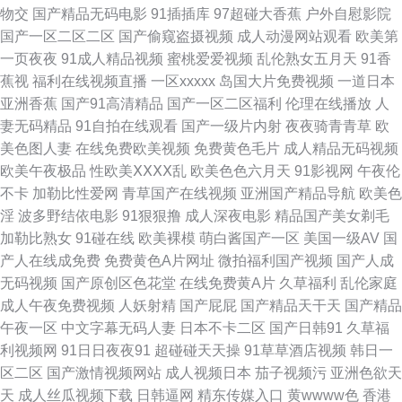
美00 豆花视频日韩 亚洲成人网站网址 欧美另类人与兽 操欧美B 伊人伊人网
物交
国产精品无码电影
91插插库
97超碰大香蕉
户外自慰影院
国产一区二区二区
国产偷窥盗摄视频
成人动漫网站观看
欧美第
伊人VA导航站 www簧片网站 狼友福利在线观看 日本午夜精华 日韩色图色色
一页夜夜
91成人精品视频
蜜桃爱爱视频
乱伦熟女五月天
91香
蕉视
福利在线视频直播
一区xxxxx
岛国大片免费视频
一道日本
日韩色中色精导航 欧美TV另类 国产91丝袜 国产精品线路一 色色五月天婷婷
亚洲香蕉
国产91高清精品
国产一区二区福利
伦理在线播放
人
妻无码精品
91自拍在线观看
国产一级片内射
夜夜骑青青草
欧
日韩在线视频网站 亚洲成人网站网址 在线老性爱乱 91牛逼 91丝袜在线视频
美色图人妻
在线免费欧美视频
免费黄色毛片
成人精品无码视频
欧美午夜极品
性欧美ⅩⅩⅩⅩ乱
欧美色色六月天
91影视网
午夜伦
aav老湿机 成人午夜福利影院 美女91知视频 久久机热99t 欧美另内A∨ 麻豆
不卡
加勒比性爱网
青草国产在线视频
亚洲国产精品导航
欧美色
淫
波多野结依电影
91狠狠撸
成人深夜电影
精品国产美女剃毛
91福利社 久热中文 含羞草91 欧美色图网站名称 熟女福利资源库 日本情色2
加勒比熟女
91碰在线
欧美裸模
萌白酱国产一区
美国一级AV
国
产人在线成免费
免费黄色A片网址
微拍福利国产视频
国产人成
区3区 男人天堂ww 国伦精伦品 www午夜av 91软件网战试看 91综合娱乐在
无码视频
国产原创区色花堂
在线免费黄A片
久草福利
乱伦家庭
成人午夜免费视频
人妖射精
国产屁屁
国产精品天干天
国产精品
线 www五月天久久 韩国熟女视频 老司机色导航 人妖色情社区 亚州成人在线
午夜一区
中文字幕无码人妻
日本不卡二区
国产日韩91
久草福
利视频网
91日日夜夜91
超碰碰天天操
91草草酒店视频
韩日一
91換覺 AV网天天 成人小视频APP 韩国3级片 久草资源福利 欧美在线视频99
区二区
国产激情视频网站
成人视频日本
茄子视频污
亚洲色欲天
天
成人丝瓜视频下载
日韩逼网
精东传媒入口
黄wwww色
香港