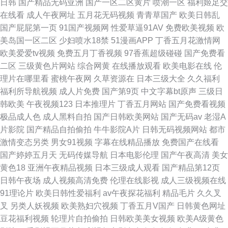
日韩
国产精品无码亚洲
国产一区二区黄片
喷潮一区
福利姬足交
在线看
成人午夜网址
五月花无码视频
青青草国产
欧美日韩乱
国产屁屁第一页
91国产视频网
性爱草逼91AV
免费欧美视频
欧
美岛国一区二区
少妇喷水18禁
51漫画APP
丁香五月花激情网
欧美爱爱tv视频
免费五月丁香视频
97香蕉超级碰碰
国产免费看
二区
三级黄色片网站
综合网黄
在线播放观看
欧美电影在线
伦
理片在哪里看
蜜桃午夜网
久草资源在
日本三级大全
久久福利
福利所导航视频
成人片免费
国产第9页
中文字幕bt原声
三级日
韩欧美
午夜视频123
日本推理片
丁香五月网站
国产免费看视频
极品成人色
成人黑料自拍
国产日韩欧美网站
国产无码av
老湿A
片影院
国产精品自拍偷拍
牛牛影院A片
日韩无码视频网站
都市
激情变态另类
男女91视频
字幕在线精品播放
免费国产在线看
国产婷婷五月天
无码传媒导航
日本电影伦理
国产午夜高清
美女
黄色18
亚洲午夜精品视频
日本三级成人观看
国产精品第12页
日韩午夜场
成人视频高清免费
伦理在线影视
成人三级视频在线
91理论片
欧美日韩性爱福利
av午夜探花福利
精品毛片
久久叉
叉
另类人妖视频
欧美熟妇穴视频
丁香五月V国产
日韩黄色网址
豆花福利视频
轮理片自拍偷拍
日韩欧美美女视频
欧美A级黄色