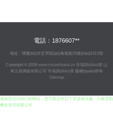
電話：1876607**
地址：煙臺(tái)市芝罘區(qū)海港路25號(hào)2313室
Copyright © 2026
www.cncashback.cn
市場調(diào)查
山
東五易傳媒有限公司
市場調(diào)查
版權(quán)所有
Sitemap
感谢您访问我们的网站，您可能还对以下资源感兴趣：白银居勒
餐饮管理有限公司