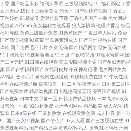
丁香
国产精品水多
福利所导航
三级视频网站J
51福利影院
丁香
五月天av
18日本三级全黄
乱伦天堂
国产在线短视频
丁香五月
丁香婷婷
91精品又
爱豆传媒下载
丁香九月国产主播
美女网站
视频黄
A片com
美女福利在线观看
狼人激情网
伦理片香港
极品
福利导航
黄色三级最新免费
91嫩草国产
午夜成年人网站
免费
国产高清视频
91草莓
丝瓜视频污成人
国产亚洲视品在线
国产
玖玖
国产免费毛不卡片
久久无码
国产精品网络
孕妇无码在线
91手机论坛
91视频新地址
91日逼
午夜啪视频
91啪水蜜桃网
国
产二区无码
91日韩在线观看
西瓜影院视频全集
国产孕妇无码视
频
国产在线福利
国产在线日皮片
午夜神马伦理
毛片网站美女
AV福利激情毛片
黄色网在线播放
91视频免费在线
91午夜在线
福利在线视频导航
欧美喷潮一区二区
午夜理论片
日本第二片区
国产免费大片
精品呦视频
日本乱伦高清无码
深夜国产视频
91
刺激视频
日本中文字幕一区
日韩免费精品视频
日本高清v
欧美
日韩伦理午夜
91碰超免费
亚洲色图网站
精品欧美
成人AV在线
观看
日本a级在线
干露脸熟女
在线观看黄色网
成人抖音
爰上碰
91
国产美女91视频
国产情侣片
97人人看
国产三级视频在线
91
免费视频精品
国产精品另类
黄色AV网站人
黄色91福利社
污网