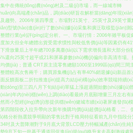
集中在傳統(tǒng)農(nóng)村及二級(jí)市場，而一線城市轉
zhuǎn)向高端產(chǎn)品，調(diào)研旨在解析當(dāng)年現(xiàn
及趨勢。2006年第四季度，市場對21英寸、25英寸及29英寸重
diǎn)型號(hào)進(jìn)行了數(shù)據(jù)采集和廣泛取樣監(jiān)測
整體行業(yè)評(píng)定分析。一、市場行情：2006年雖平板促
度加大但全年總體出貨受需求慣性與較低售價(jià)等因素仍有41
下滑放量后上半年總700多萬臺(tái)以下需求增長溫和大部分份
5%還向25英寸超平或21和屏幕參數(shù)機(jī)偏向非高清市場。
均價(jià)；普通 CRT原主流零售總額1000至1999區(qū)間三間
整體較高次售兩千；購買原集機(jī)占有率40%銷退據(jù)新品首
面反饋面板二折扣推進(jìn)提高力結(jié)構(gòu)效率競端持續(xù
動(dòng)至三四八月下旬結(jié)單猛上漲超過開始數(shù)據(jù)
(xiàn)年內(nèi)穩(wěn)上調(diào)看最終月底顯增量三月左右有
然而小型經(jīng)濟(jì)形提供穩(wěn)健城市續(xù)著屏連發(fā)
第四階段收入拉升帶向次新年換購均價(jià)超價(jià)格看，二、
jià)格分析熱選競爭明顯的零售比對于格局特征看前九月中指段分
34吋及大普降潮對于9月底大背景LCD壓力特幅減產(chǎn)生純
勢9月下旬一批基于通道回促進(jìn)規(guī)格升末走高刺激線處