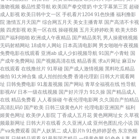
人口 超碰97人人草 黄色超鹏 欧美性色A 四虎影院黄色 91成人观看 操逼首页
激吻视频
极品性爱导航
欧美国产拳交喷奶
中文字幕第三页
超碰
成人影视
欧美日韩中文一区
手机看片1204
91色快播
福利撸影
含羞草影音 蜜桃视频黄 色综合图区10p 影音先锋男潮吹 www日本色a 含羞
院
激情五月天国产
综合网五月天
美女主播青草
国产高清不卡视
频
四虎影视
欧美一区在线
操碰视频
五月天婷婷欧美
欧美大BB
草影院福利院 女人的天堂网站 探花AV网 足交在线播放 超碰在线五月天 激情
国产福利啪啪
欧洲成人午夜精品
国产精品美乳
男人操蜜桃视频
无码射精网站
18成年人网站
日本高清电影网
男女啪啪午夜视频
A片影院 欧美性感AA视频 午夜成人福利社 91下载入口桃色 豆花官网免费进
免费电影在线观看
亚洲ab
成人少妇视频导航
91国产小青蛙
国
产成年免费网站
国产视频高清在线
精品香蕉
求a片网址
麻豆tv
入 玖玖视频久久 日韩不卡影院 伊人综合久久艹 av老湿影院 高清av资源 久
在线观看
在线撸丝片
91草碰
国产成人激情视频
黑料吃瓜精品
偷拍
91大神合集
成人拍拍拍免费
香港伦理剧
日韩大片观看网
草福利资源在线 日韩变态另类 尤物导航 www91小视频 韩国AA片 男人天堂
址
日韩免费电影
91羞羞视频
国产网站
青草全福视在线
性导航
影视AV
日本一级在线视频
国产好片浮力
91久操
国产精品成人
成人AV 三级片中日韩亚 91tv 草草网天堂 韩日乱色 欧美精品网 婷婷色黑料
在线
精品免费看
人人看操碰
午夜伦理电影网
久久国自产拍精品
高清乱码0
国产欧美
日韩三级黄色A片
伦理电影亚洲国产
福利
91 91中文 福利视频91 狼友A片网站 日韩视频1 在线观看91 AV无码网站导
姬黄色网址
欧美伊人影院
丁香成人五月花
黄色网网址女
久草视
频最新网址
日韩大片在线看
久久亚洲人成
亚州色图乱伦小说
国
航 国产在线视频 欧美日韩群交 午夜成人AV社区 亚洲成人在线播放 岛国操逼
产va免费观看
国产人妖第二
成人影片h
91色婷婷瑟色
东京热狠
狠草
日韩精品观看
91最新国产精品
一级黄色网
91色色人妻
都