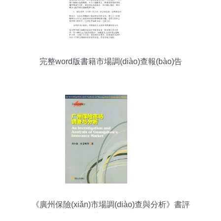
完整word版書籍市場調(diào)查報(bào)告
《廣州保險(xiǎn)市場調(diào)查與分析》書評
(píng) 舊書市場的潛藏價(jià)值與保險(xiǎn)經(jīng)