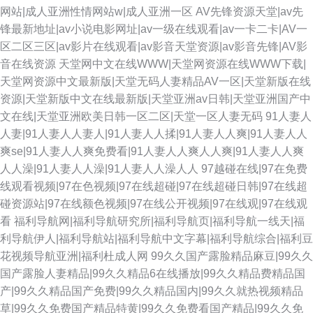
网站|成人亚洲性情网站w|成人亚洲一区
AV先锋资源天堂|av先
锋最新地址|av小说电影网址|av一级在线观看|av一卡二卡|AV一
区二区三区|av影片在线观看|av影音天堂资源|av影音先锋|AV影
音在线资源
天堂网中文在线WWW|天堂网资源在线WWW下载|
天堂网资源中文最新版|天堂无码人妻精品AV一区|天堂新版在线
资源|天堂新版中文在线最新版|天堂亚洲av日韩|天堂亚洲国产中
文在线|天堂亚洲欧美日韩一区二区|天堂一区人妻无码
91人妻人
人妻|91人妻人人妻人|91人妻人人揉|91人妻人人爽|91人妻人人
爽se|91人妻人人爽免费看|91人妻人人爽人人爽|91人妻人人爽
人人澡|91人妻人人澡|91人妻人人澡人人
97越碰在线|97在免费
线观看视频|97在色视频|97在线超碰|97在线超碰日韩|97在线超
碰资源站|97在线额色视频|97在线公开视频|97在线观|97在线观
看
福利导航网|福利导航研究所|福利导航页|福利导航一线天|福
利导航伊人|福利导航站|福利导航中文字幕|福利导航综合|福利豆
花视频导航亚洲|福利杜成人网
99久久国产露脸精品麻豆|99久久
国产露脸人妻精品|99久久精品6在线播放|99久久精品费精品国
产|99久久精品国产免费|99久久精品国内|99久久就热视频精品
草|99久久免费国产精品特黄|99久久免费看国产精品|99久久免