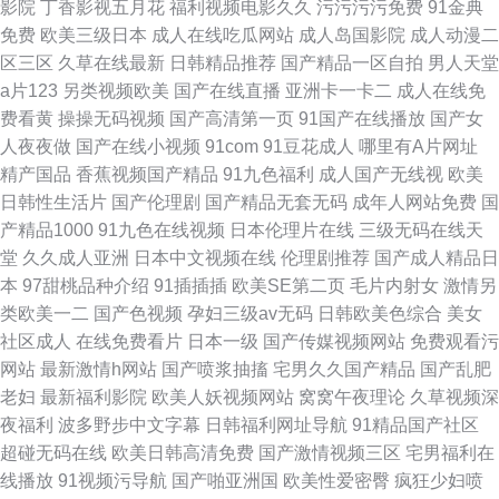
影院
丁香影视五月花
福利视频电影久久
污污污污免费
91金典
免费
欧美三级日本
成人在线吃瓜网站
成人岛国影院
成人动漫二
区三区
久草在线最新
日韩精品推荐
国产精品一区自拍
男人天堂
a片123
另类视频欧美
国产在线直播
亚洲卡一卡二
成人在线免
费看黄
操操无码视频
国产高清第一页
91国产在线播放
国产女
人夜夜做
国产在线小视频
91com
91豆花成人
哪里有A片网址
精产国品
香蕉视频国产精品
91九色福利
成人国产无线视
欧美
日韩性生活片
国产伦理剧
国产精品无套无码
成年人网站免费
国
产精品1000
91九色在线视频
日本伦理片在线
三级无码在线天
堂
久久成人亚洲
日本中文视频在线
伦理剧推荐
国产成人精品日
本
97甜桃品种介绍
91插插插
欧美SE第二页
毛片内射女
激情另
类欧美一二
国产色视频
孕妇三级av无码
日韩欧美色综合
美女
社区成人
在线免费看片
日本一级
国产传媒视频网站
免费观看污
网站
最新激情h网站
国产喷浆抽搐
宅男久久国产精品
国产乱肥
老妇
最新福利影院
欧美人妖视频网站
窝窝午夜理论
久草视频深
夜福利
波多野步中文字幕
日韩福利网址导航
91精品国产社区
超碰无码在线
欧美日韩高清免费
国产激情视频三区
宅男福利在
线播放
91视频污导航
国产啪亚洲国
欧美性爱密臀
疯狂少妇喷