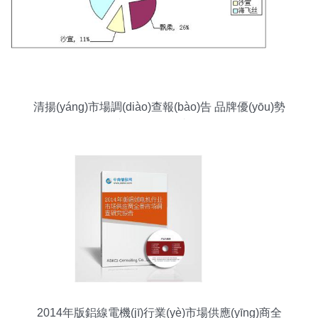
清揚(yáng)市場調(diào)查報(bào)告 品牌優(yōu)勢
與挑戰(zhàn)并存
2014年版鋁線電機(jī)行業(yè)市場供應(yīng)商全