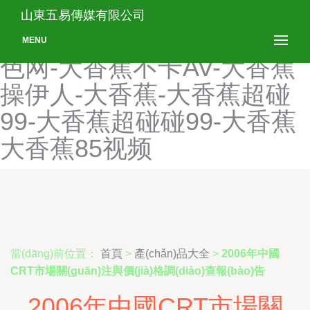
大香蕉A片-大香蕉A片视频-
山東五易傳媒有限公司
大香蕉VA大香蕉-大香蕉VS
MENU
色网-大香蕉不卡AV-大香蕉
操伊人-大香蕉-大香蕉超碰
99-大香蕉超碰碰99-大香蕉
大香蕉85视频
當(dāng)前位置：
首頁
>
產(chǎn)品大全
>
2006年中國
CRT市場關(guān)注與價(jià)格調(diào)查報(bào)告
2006年中國CRT市場關