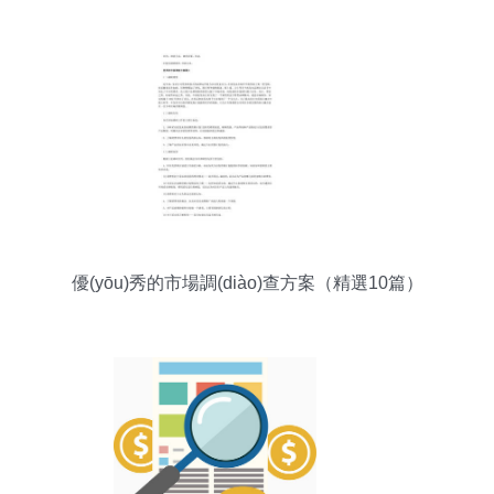
濟(jì)的現(xiàn)實(shí)鏡鑒
優(yōu)秀的市場調(diào)查方案（精選10篇）