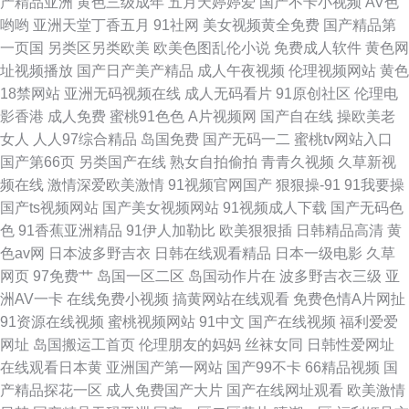
产精品亚洲
黄色三级成年
五月天婷婷爱
国产不卡小视频
AV色
哟哟
亚洲天堂丁香五月
91社网
美女视频黄全免费
国产精品第
一页国
另类区另类欧美
欧美色图乱伦小说
免费成人软件
黄色网
址视频播放
国产日产美产精品
成人午夜视频
伦理视频网站
黄色
18禁网站
亚洲无码视频在线
成人无码看片
91原创社区
伦理电
影香港
成人免费
蜜桃91色色
A片视频网
国产自在线
操欧美老
女人
人人97综合精品
岛国免费
国产无码一二
蜜桃tv网站入口
国产第66页
另类国产在线
熟女自拍偷拍
青青久视频
久草新视
频在线
激情深爱欧美激情
91视频官网国产
狠狠操-91
91我要操
国产ts视频网站
国产美女视频网站
91视频成人下载
国产无码色
色
91香蕉亚洲精品
91伊人加勒比
欧美狠狠插
日韩精品高清
黄
色av网
日本波多野吉衣
日韩在线观看精品
日本一级电影
久草
网页
97免费艹
岛国一区二区
岛国动作片在
波多野吉衣三级
亚
洲AV一卡
在线免费小视频
搞黄网站在线观看
免费色情A片网扯
91资源在线视频
蜜桃视频网站
91中文
国产在线视频
福利爱爱
网址
岛国搬运工首页
伦理朋友的妈妈
丝袜女同
日韩性爱网址
在线观看日本黄
亚洲国产第一网站
国产99不卡
66精品视频
国
产精品探花一区
成人免费国产大片
国产在线网址观看
欧美激情