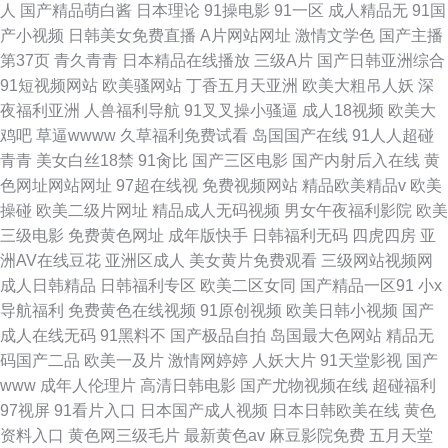
人
国产精品萌白酱
日本理论
91操电影
91一区
成人精品无
91国
产小视频
日韩美女免费直播
A片网站网址
激情文学色
国产主播
第37页
青久青青
日本精品在线播放
三级A片
国产日韩亚洲综合
91短视频网站
欧美骚网站
丁香五月天亚洲
欧美大粗吊人妖
深
夜福利亚洲
人兽福利导航
91叉叉操小骚逼
成人18视频
欧美大
鸡吧
草逼wwww
久草福利免费试看
岛国国产在线
91人人超碰
青青
美女白丝18禁
91肏比
国产三区电影
国产内射后入在线
黄
色网址网站网址
97超在线视
免费视频网站
精品欧美精品v
欧美
操碰
欧美二级片网址
精品成人无码视频
男女午夜福利影院
欧美
三级电影
免费黄色网址
成年版快手
日韩福利无码
四虎四房
亚
洲AV在线豆花
亚洲区成人
美女黄片免费观看
三级网站视频网
成人日韩精品
日韩福利专区
欧美二区女同
国产精品一区91
小x
导航福利
免费黄色在线视频
91原创视频
欧美日韩小视频
国产
成人在线无码
91黑料不
国产极品自拍
岛国最大色网站
精品无
码国产二品
欧美一及片
激情网婷婷
人妖大片
91天堂影视
国产
www
成年人伦理片
高清日韩电影
国产尤物视频在线
超碰福利
97视屏
91看片入口
日本国产成人视频
日本日韩欧美在线
黄色
资料入口
黄色网三级毛片
最新黄色av
麻豆影院免费
五月天堂