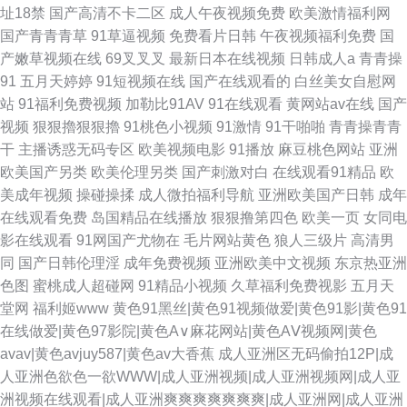
址18禁
国产高清不卡二区
成人午夜视频免费
欧美激情福利网
国产青青青草
91草逼视频
免费看片日韩
午夜视频福利免费
国
产嫩草视频在线
69叉叉叉
最新日本在线视频
日韩成人a
青青操
91
五月天婷婷
91短视频在线
国产在线观看的
白丝美女自慰网
站
91福利免费视频
加勒比91AV
91在线观看
黄网站av在线
国产
视频
狠狠擼狠狠擼
91桃色小视频
91激情
91干啪啪
青青操青青
干
主播诱惑无码专区
欧美视频电影
91播放
麻豆桃色网站
亚洲
欧美国产另类
欧美伦理另类
国产刺激对白
在线观看91精品
欧
美成年视频
操碰操揉
成人微拍福利导航
亚洲欧美国产日韩
成年
在线观看免费
岛国精品在线播放
狠狠撸第四色
欧美一页
女同电
影在线观看
91网国产尤物在
毛片网站黄色
狼人三级片
高清男
同
国产日韩伦理淫
成年免费视频
亚洲欧美中文视频
东京热亚洲
色图
蜜桃成人超碰网
91精品小视频
久草福利免费视影
五月天
堂网
福利姬www
黄色91黑丝|黄色91视频做爱|黄色91影|黄色91
在线做爱|黄色97影院|黄色A∨麻花网站|黄色AⅤ视频网|黄色
avav|黄色avjuy587|黄色av大香蕉
成人亚洲区无码偷拍12P|成
人亚洲色欲色一欲WWW|成人亚洲视频|成人亚洲视频网|成人亚
洲视频在线观看|成人亚洲爽爽爽爽爽爽爽|成人亚洲网|成人亚洲