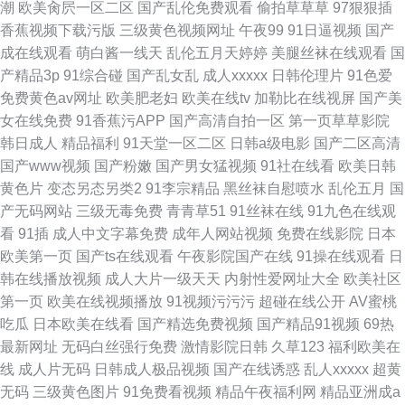
潮
欧美肏屄一区二区
国产乱伦免费观看
偷拍草草草
97狠狠插
香蕉视频下载污版
三级黄色视频网址
午夜99
91日逼视频
国产
成在线观看
萌白酱一线天
乱伦五月天婷婷
美腿丝袜在线观看
国
产精品3p
91综合碰
国产乱女乱
成人xxxxx
日韩伦理片
91色爱
免费黄色av网址
欧美肥老妇
欧美在线tv
加勒比在线视屏
国产美
女在线免费
91香蕉污APP
国产高清自拍一区
第一页草草影院
韩日成人
精品福利
91天堂一区二区
日韩a级电影
国产二区高清
国产www视频
国产粉嫩
国产男女猛视频
91社在线看
欧美日韩
黄色片
变态另态另类2
91李宗精品
黑丝袜自慰喷水
乱伦五月
国
产无码网站
三级无毒免费
青青草51
91丝袜在线
91九色在线观
看
91插
成人中文字幕免费
成年人网站视频
免费在线影院
日本
欧美第一页
国产ts在线观看
午夜影院国产在线
91操在线观看
日
韩在线播放视频
成人大片一级天天
内射性爱网址大全
欧美社区
第一页
欧美在线视频播放
91视频污污污
超碰在线公开
AV蜜桃
吃瓜
日本欧美在线看
国产精选免费视频
国产精品91视频
69热
最新网址
无码白丝强行免费
激情影院日韩
久草123
福利欧美在
线
成人片无码
日韩成人极品视频
国产在线诱惑
乱人xxxxx
超黄
无码
三级黄色图片
91免费看视频
精品午夜福利网
精品亚洲成a