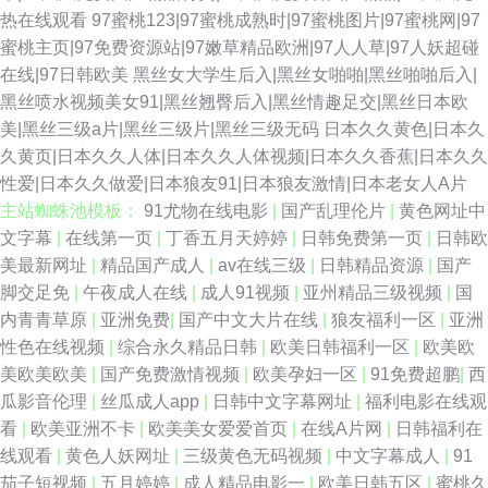
热在线观看
97蜜桃123|97蜜桃成熟时|97蜜桃图片|97蜜桃网|97
蜜桃主页|97免费资源站|97嫩草精品欧洲|97人人草|97人妖超碰
在线|97日韩欧美
黑丝女大学生后入|黑丝女啪啪|黑丝啪啪后入|
黑丝喷水视频美女91|黑丝翘臀后入|黑丝情趣足交|黑丝日本欧
美|黑丝三级a片|黑丝三级片|黑丝三级无码
日本久久黄色|日本久
久黄页|日本久久人体|日本久久人体视频|日本久久香蕉|日本久久
性爱|日本久久做爱|日本狼友91|日本狼友激情|日本老女人A片
主站蜘蛛池模板：
91尤物在线电影
|
国产乱理伦片
|
黄色网址中
文字幕
|
在线第一页
|
丁香五月天婷婷
|
日韩免费第一页
|
日韩欧
美最新网址
|
精品国产成人
|
av在线三级
|
日韩精品资源
|
国产
脚交足免
|
午夜成人在线
|
成人91视频
|
亚州精品三级视频
|
国
内青青草原
|
亚洲免费
|
国产中文大片在线
|
狼友福利一区
|
亚洲
性色在线视频
|
综合永久精品日韩
|
欧美日韩福利一区
|
欧美欧
美欧美欧美
|
国产免费激情视频
|
欧美孕妇一区
|
91免费超鹏
|
西
瓜影音伦理
|
丝瓜成人app
|
日韩中文字幕网址
|
福利电影在线观
看
|
欧美亚洲不卡
|
欧美美女爱爱首页
|
在线A片网
|
日韩福利在
线观看
|
黄色人妖网址
|
三级黄色无码视频
|
中文字幕成人
|
91
茄子短视频
|
五月婷婷
|
成人精品电影一
|
欧美日韩五区
|
蜜桃久