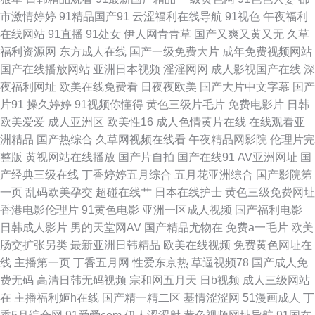
片 老湿地福利 美女自慰巨乳 91狼友社 国产久草免费 AV无码福利 黄网站大
市激情婷婷
91精品国产91
云涩福利在线导航
91视色
午夜福利
在线网站
91直播
91处女
伊人网青青草
国产又爽又黄又无
久草
全免费 51麻豆精品 黄色香蕉视频网站 亚洲天堂免费 超碰97在线看 九一精品
福利资源网
东方成人在线
国产一级免费大片
成年免费视频网站
国产在线播放网站
亚洲日本视频
淫淫网网
成人影视国产在线
深
久久 日本极品午夜剧场 影音先锋鲁鲁 A片日韩 狠狠撸狠狠操 人妻诱惑影院
夜福利网址
欧美在线免费看
日夜夜欧美
国产大片中文字幕
国产
片91
操久婷婷
91视频你懂得
黄色三级片毛片
免费电影片
日韩
亚洲成人中文网 肏屄韩影院 九一福利导航 日本成人A网 伊人成人版 草草影
欧美爱爱
成人亚洲区
欧美性16
成人色情黄片在线
在线观看亚
洲精品
国产热综合
久草网视频在线看
午夜精品网影院
伦理片完
院限制 黄色另类情感 日韩电影免费看 91大神五区 超碰碰人人妻 日本一二免
整版
黄视网站在线播放
国产片自拍
国产在线91
AV亚洲网址
国
产经典三级在线
丁香婷婷五月综合
五月花亚洲综合
国产影院第
费区 91泰国大片 国产人妖在线观看 人人妻超碰 影音先锋黑丝 成人电影A片
一页
乱码欧美孕交
超碰在线艹
日本在线护士
黄色三级免费网址
香港电影伦理片
91黄色电影
亚洲一区成人视频
国产福利电影
免费成人毛片 午夜青青草一区 www麻豆tv 精品自拍4 天天射一射 AV网址 精
日韩成人影片
男的天堂网AV
国产精品尤物在
免费a一毛片
欧美
肠交扩张另类
最新亚洲日韩精品
欧美在线视频
免费黄色网址在
品国产色色 91在线入口免费 九一在线观看 深夜福利91 91人人操人人爽 福
线
主播第一页
丁香五月网
性爱东京热
草逼视频78
国产成人免
费无码
高清日韩无码视频
宗和网五月天
日b视频
成人三级网站
利视频导航极品 欧美色肏 香蕉视频在线网站 超碰人人在线观看 美女巨乳被
在
主播福利姬h在线
国产精一精二区
基情涩涩网
51漫画成人
丁