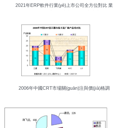
2021年ERP軟件行業(yè)上市公司全方位對比 業
(yè)務(wù)布局、業(yè)績表現(xiàn)與未來規(guī)
劃全景分析
2006年中國CRT市場關(guān)注與價(jià)格調
(diào)查報(bào)告