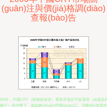
(guān)注與價(jià)格調(diào)
查報(bào)告
006年，中國CRT（陰極射線管）電視市場在平板電視（如液晶
離子）的沖擊下，面臨轉(zhuǎn)型關(guān)口。消費(fèi)者需求